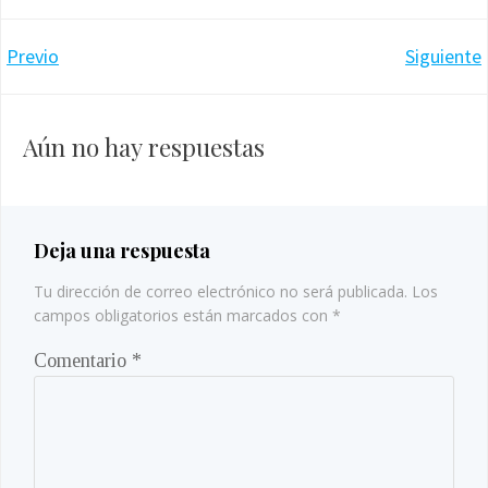
Navegación
Navegación
Previo
Siguiente
por
por
Aún no hay respuestas
las
las
entradas
entradas
Deja una respuesta
Tu dirección de correo electrónico no será publicada.
Los
campos obligatorios están marcados con
*
Comentario
*