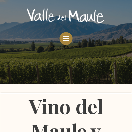
Saltar
al
contenido
____________
Vino del
Maule y