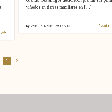
cuando tres amigos decidieron plantar sus pri
a
viñedos en tierras familiares en […]
Read m
Valle Del Maule
Feb 18
by
on
re
Página
Página
2
1