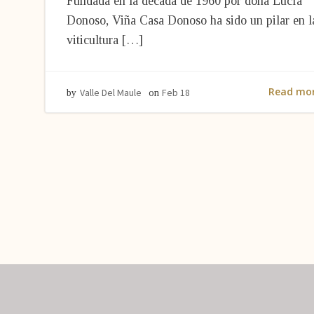
Fundada en la década de 1960 por doña Lucía
Donoso, Viña Casa Donoso ha sido un pilar en l
viticultura […]
Read mo
Valle Del Maule
Feb 18
by
on
Navegación
por
las
entradas