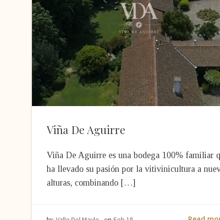
Viña De Aguirre
Viña De Aguirre es una bodega 100% familiar 
ha llevado su pasión por la vitivinicultura a nue
alturas, combinando […]
Read mo
Valle Del Maule
Feb 18
by
on