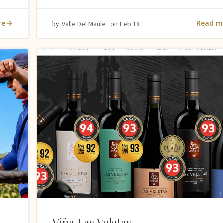
re
Read m
Valle Del Maule
Feb 18
by
on
Viña Las Veletas