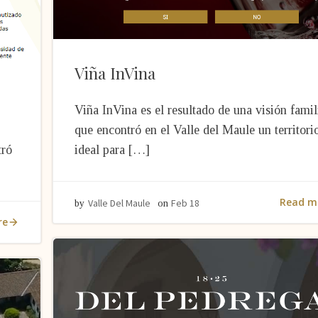
Viña InVina
Viña InVina es el resultado de una visión famil
que encontró en el Valle del Maule un territori
tró
ideal para […]
Read m
Valle Del Maule
Feb 18
by
on
re