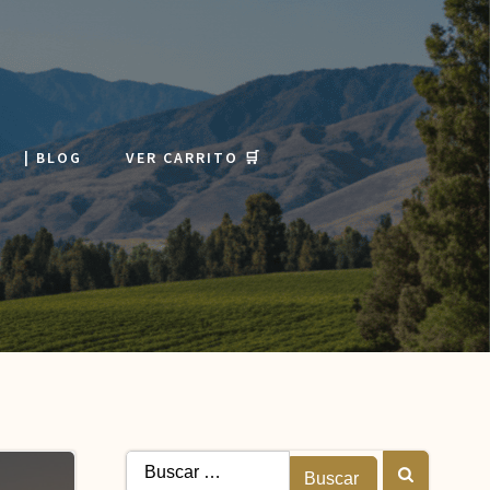
| BLOG
VER CARRITO 🛒
Buscar: