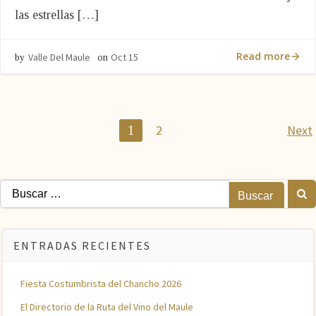
las estrellas […]
Read more
Valle Del Maule
Oct 15
by
on
Navegación
N
Página
Página
2
Next
1
por
p
las
la
Buscar:
entradas
en
ENTRADAS RECIENTES
Fiesta Costumbrista del Chancho 2026
El Directorio de la Ruta del Vino del Maule