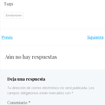
Tags
Enoturismo
Navegación
Navegación
Previo
Siguiente
por
por
Aún no hay respuestas
las
las
entradas
entradas
Deja una respuesta
Tu dirección de correo electrónico no será publicada.
Los
campos obligatorios están marcados con
*
Comentario
*