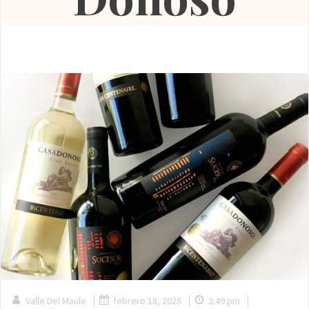
|
|
|
Valle Del Maule
febrero 18, 2025
2:49 pm