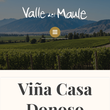
Saltar
al
contenido
____________
Viña Casa
Donoso