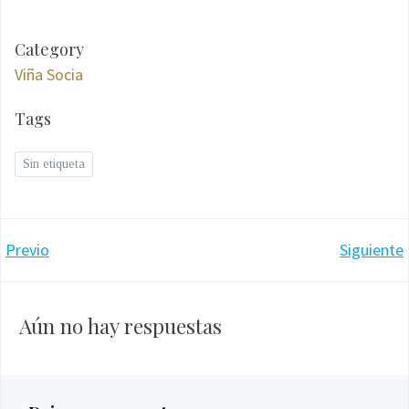
Category
Viña Socia
Tags
Sin etiqueta
Navegación
Navegación
Previo
Siguiente
por
por
Aún no hay respuestas
las
las
entradas
entradas