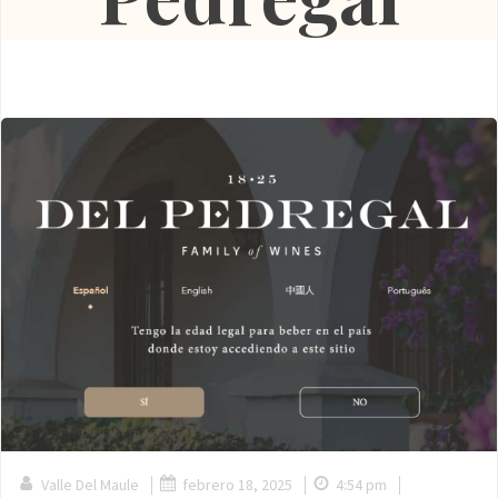
|
|
|
Valle Del Maule
febrero 18, 2025
4:54 pm