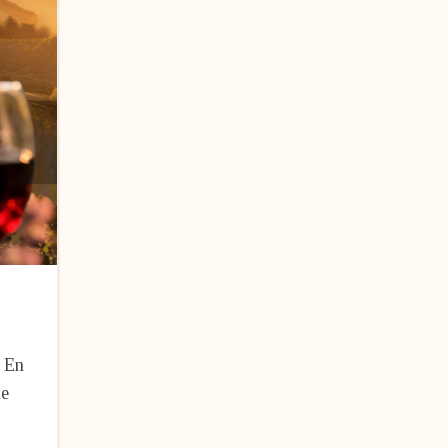
 En
ue