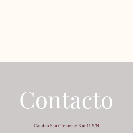
Contacto
Camino San Clemente Km 11 S/N