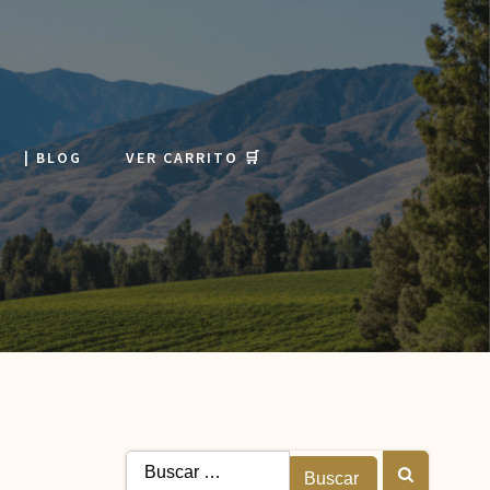
| BLOG
VER CARRITO 🛒
Buscar: